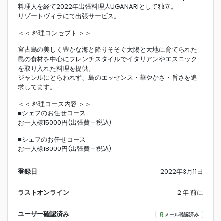
料理人を経て2022年出張料理人UGANARIとして独立。
リゾートヴィラにて出張サービス。
＜＜ 料理コンセプト ＞＞
宮古島の美しく豊かな海と降りそそぐ太陽と大地に育てられた
島の食材を中心にフレンチスタイルでイタリアンやエスニック
を取り入れた料理を提供。
ジャンルにとらわれず、島のエッセンス・華やかさ・旨さを追
求してます。
＜＜ 料理コース内容 ＞＞
■シェフのお任せコース
お一人様15000円(出張費＋税込)
■シェフのお任せコース
お一人様18000円(出張費＋税込)
登録日
2022年3月11日
ラストオンライン
2 年 前に
ユーザー確認済み
メール確認済み