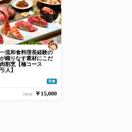
一流和食料理長経験の
が織りなす素材にこだ
た肉割烹【極コース
0円/人】
和食
￥15,000
FROM