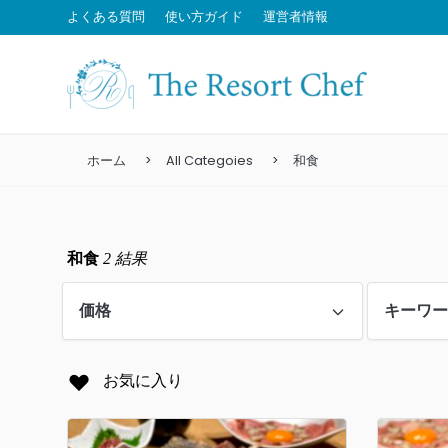
よくある質問
使い方ガイド
運営者情報
ホーム
All Categoies
和食
和食
2
結果
価格
キーワ
お気に入り