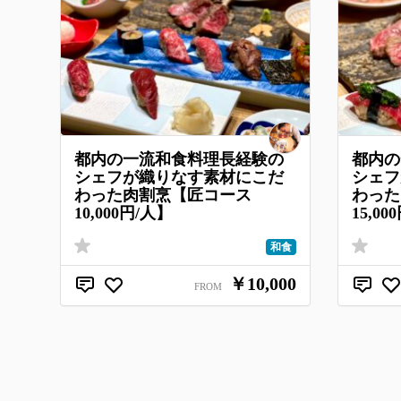
都内の一流和食料理長経験の
都内の
シェフが織りなす素材にこだ
シェフ
わった肉割烹【匠コース
わっ
10,000円/人】
15,00
和食
￥10,000
FROM