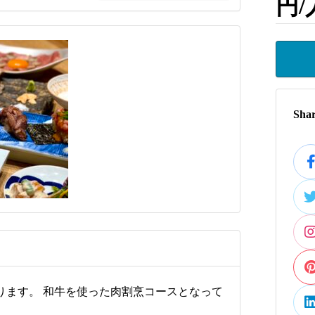
円/
Shar
ります。 和牛を使った肉割烹コースとなって