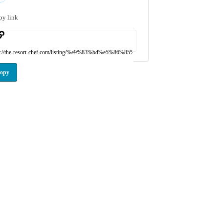
py link
opy